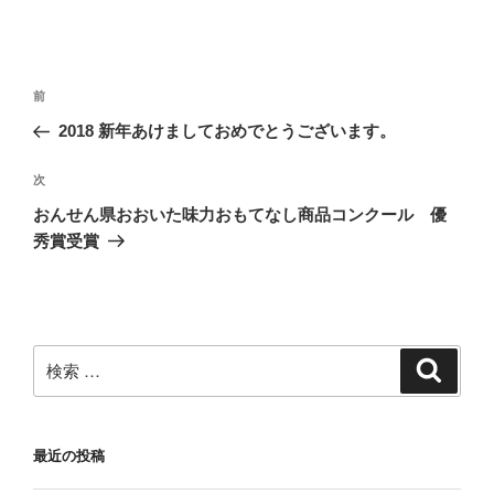
投
過
前
稿
去
2018 新年あけましておめでとうございます。
ナ
の
ビ
投
次
次
稿
ゲ
の
おんせん県おおいた味力おもてなし商品コンクール 優
投
ー
秀賞受賞
稿
シ
ョ
ン
検
検
索
索:
最近の投稿