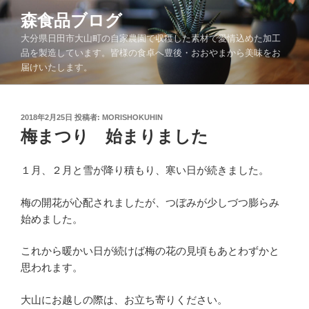
コ
森食品ブログ
ン
大分県日田市大山町の自家農園で収穫した素材で愛情込めた加工
テ
品を製造しています。皆様の食卓へ豊後・おおやまから美味をお
ン
届けいたします。
ツ
へ
ス
投
2018年2月25日
投稿者:
MORISHOKUHIN
キ
稿
梅まつり 始まりました
ッ
日:
プ
１月、２月と雪が降り積もり、寒い日が続きました。
梅の開花が心配されましたが、つぼみが少しづつ膨らみ
始めました。
これから暖かい日が続けば梅の花の見頃もあとわずかと
思われます。
大山にお越しの際は、お立ち寄りください。